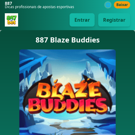
887
🌐
Baixar
Dicas profissionais de apostas esportivas
Entrar
Registrar
887 Blaze Buddies