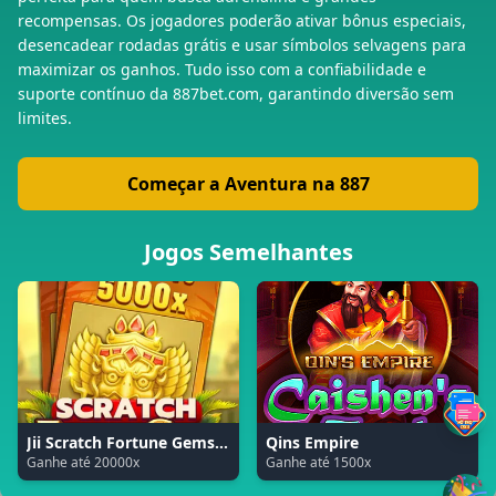
recompensas. Os jogadores poderão ativar bônus especiais,
desencadear rodadas grátis e usar símbolos selvagens para
maximizar os ganhos. Tudo isso com a confiabilidade e
suporte contínuo da 887bet.com, garantindo diversão sem
limites.
Começar a Aventura na 887
Jogos Semelhantes
Jii Scratch Fortune Gems Portrait
Qins Empire
Ganhe até 20000x
Ganhe até 1500x